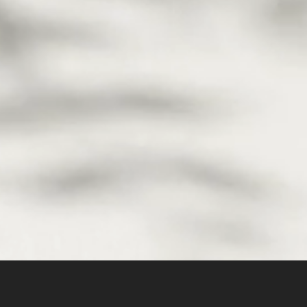
Correction posturale
Des exercices guidés qui rééquilibrent les
tensions et vous aident à garder une
posture saine, jour après jour.