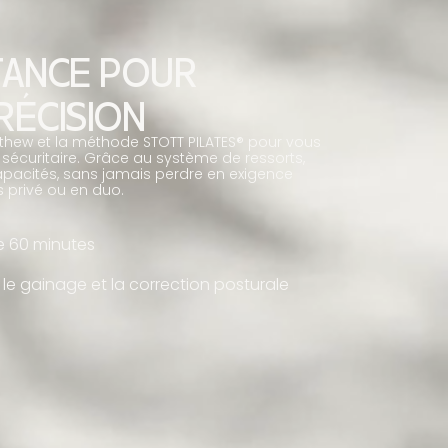
STANCE POUR
RÉCISION
rithew et la méthode STOTT PILATES® pour vous
et sécuritaire. Grâce au système de ressorts,
apacités, sans jamais perdre en exigence
s privé ou en duo.
e 60 minutes
 le gainage et la correction posturale