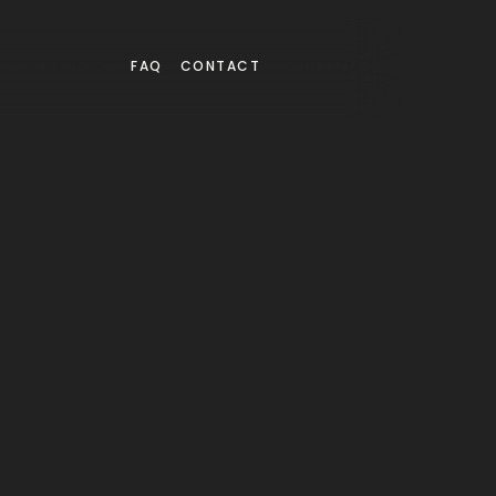
FORMATIONS
FAQ
CONTACT
S'INSCRIRE
FORMATIONS
FAQ
CONTACT
MÉTHODE STOTT SUR APPAREIL
ILATES REFORM
les appareils Merrithew, la méthode STOTT PILATES® vous a
gagner en force, en stabilité et en contrôle du mouvement
S'INSCRIRE À UN COURS
EN SAVOIR PLUS