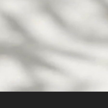
Stabilité et gainage
Un renforcement en profondeur des
muscles posturaux, pour vous sentir plus
stable, mieux équilibré et plus maître de vos
mouvements.