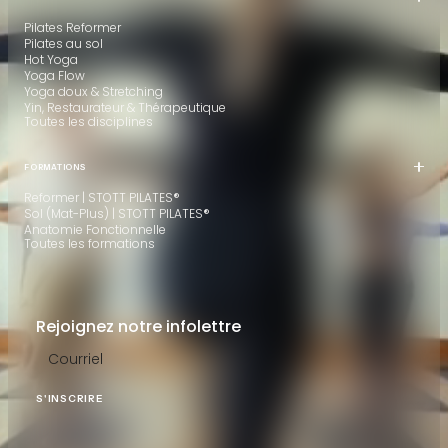
Pilates Reformer
Pilates au sol
Hot Yoga
Yoga Flow
Yoga doux & Stretching
Yin, Restaurateur & Thérapeutique
Toutes les disciplines
FORMATIONS
Reformer | STOTT PILATES®
Sol (Mat-Plus) | STOTT PILATES®
Anatomie Fonctionnelle
Toutes les formations
Rejoignez notre infolettre