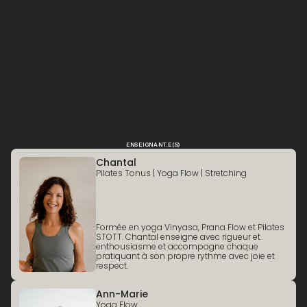
Mobilité active, endurance, coordination et
concentration.
Informations pratiques
Durée : 60 minutes. Capacité maximale : 25
participants. Température ambiante.
ENSEIGNANT.E(S)
Chantal
Pilates Tonus | Yoga Flow | Stretching
Formée en yoga Vinyasa, Prana Flow et Pilates
STOTT. Chantal enseigne avec rigueur et
enthousiasme et accompagne chaque
pratiquant à son propre rythme avec joie et
respect.
Ann-Marie
Yoga Flow