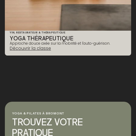
YIN, RESTAURATEUR & THÉRAPEUTIQUE
YOGA THÉRAPEUTIQUE
CALME & RÉCUPÉRATION
Approche douce axée sur la mobilité et l'auto-guérison.
Découvrir la classe
YOGA & PILATES À BROMONT
TROUVEZ VOTRE
PRATIQUE