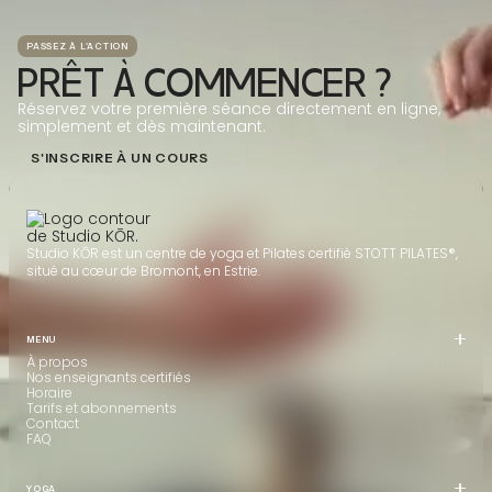
PASSEZ À L'ACTION
PRÊT À COMMENCER ?
Réservez votre première séance directement en ligne,
simplement et dès maintenant.
S'INSCRIRE À UN COURS
Studio KŌR est un centre de yoga et Pilates certifié STOTT PILATES®,
situé au cœur de Bromont, en Estrie.
MENU
À propos
Nos enseignants certifiés
Horaire
Tarifs et abonnements
Contact
FAQ
YOGA