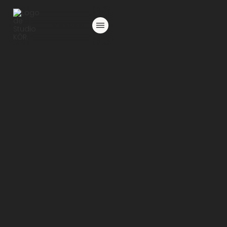
S'INSCRIRE
60 MINUTES
YOGA FLOW
Séquences fluides et créatives qui marient mouvement et
respiration dans une pratique dynamique, énergisante et
apaisante à la fois. Chaque cours est unique. Les
enchaînements de postures varient d'une séance à
l'autre et développent la mobilité active, l'endurance et la
concentration. Une expérience préalable en yoga est
recommandée.
S'INSCRIRE
PLAGE HORAIRE
Mercredi 8:30 - Chantal A
Mardi 19:00 - Ann-Marie L
Samedi 9:00 - Nathan B