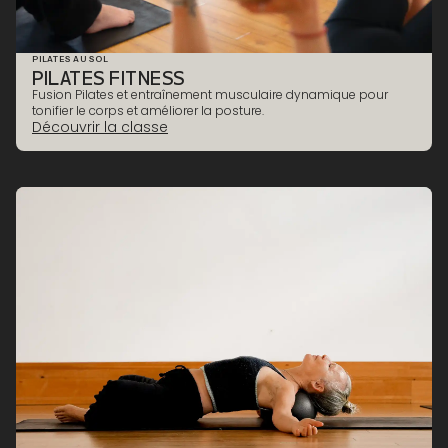
PILATES AU SOL
PILATES FITNESS
TONUS & RENFORCEMENT
Fusion Pilates et entraînement musculaire dynamique pour
tonifier le corps et améliorer la posture.
Découvrir la classe