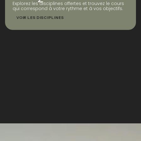
Explorez les disciplines offertes et trouvez le cours
qui correspond à votre rythme et à vos objectifs.
VOIR LES DISCIPLINES
CENTRE ACCRÉDITÉ STOTT PILATES®
FORMEZ-VOUS EN PILATES
Des programmes certifiants offerts en français à
Bromont pour enseigner avec précision et
confiance.
VOIR LES FORMATIONS