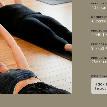
PARTICIP
40 heure
NOMBRE D
18 part
PRIX TOTA
2 040 $ 
PRIX DE L
$1 775$ 
PRIX DU M
265 $ +t
ENSEIGNAN
Jacki
Instruc
Les 5 principes fondamentaux de STOTT