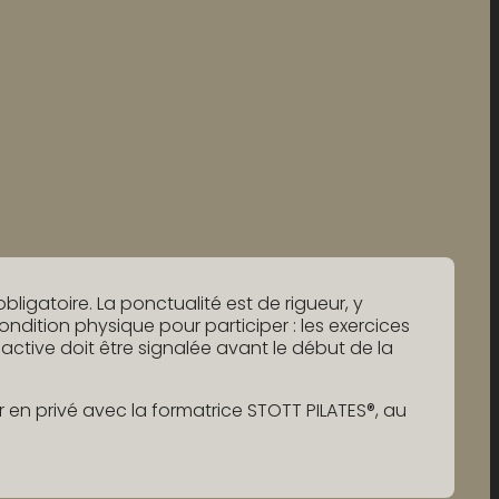
Cours d'anatomie fonctionnelle complété ou
en cours au démarrage
bligatoire. La ponctualité est de rigueur, y
dition physique pour participer : les exercices
active doit être signalée avant le début de la
r en privé avec la formatrice STOTT PILATES®, au