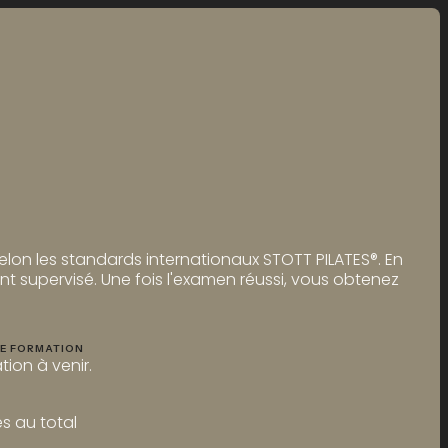
elon les standards internationaux STOTT PILATES®. En
 supervisé. Une fois l'examen réussi, vous obtenez
E FORMATION
tion à venir.
s au total