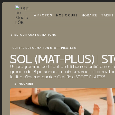
À PROPOS
NOS COURS
HORAIRE
TARIFS
À PROPOS
NOS COURS
HORAIRE
TARIFS
RETOUR AUX FORMATIONS
CENTRE DE FORMATION STOTT PILATES®
SOL (MAT-PLUS) | S
Un programme certifiant de 95 heures, entièrement en
groupe de 18 personnes maximum, vous alternez forma
le titre d'Instructeur.rice Certifié.e STOTT PILATES®.
S'INSCRIRE