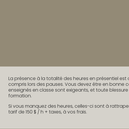
*Information à venir.
Minimum 20 heures de pratique en Pilates
La présence à la totalité des heures en présentiel est o
compris lors des pauses. Vous devez être en bonne con
enseignés en classe sont exigeants, et toute blessure 
formation.
Si vous manquez des heures, celles-ci sont à rattrape
tarif de 150 $ / h + taxes, à vos frais.