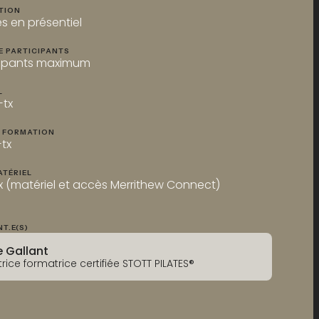
ATION
s en présentiel
E PARTICIPANTS
icipants maximum
L
+tx
A FORMATION
+tx
ATÉRIEL
x (matériel et accès Merrithew Connect)
T.E(S)
e Gallant
trice formatrice certifiée STOTT PILATES®
La séquence des répertoires Essentiels et